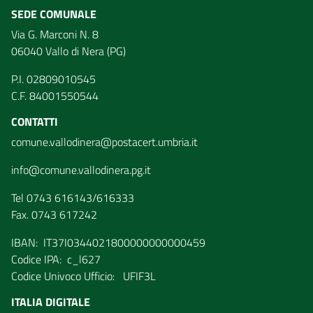
SEDE COMUNALE
Via G. Marconi N. 8
06040 Vallo di Nera (PG)
P.I. 02809010545
C.F. 84001550544
CONTATTI
comune.vallodinera@postacert.umbria.it
info@comune.vallodinera.pg.it
Tel 0743 616143/616333
Fax. 0743 617242
IBAN: IT37I0344021800000000000459
Codice IPA: c_l627
Codice Univoco Ufficio: UFIF3L
ITALIA DIGITALE