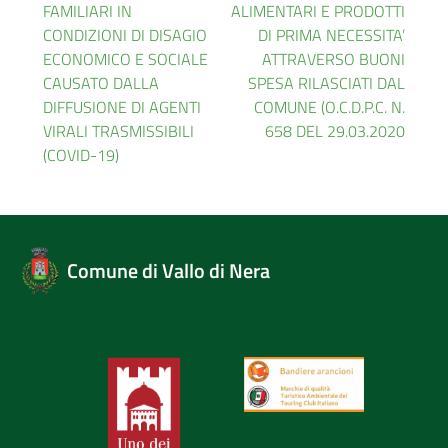
FAMILIARI IN
ALIMENTARI E PRODOTTI
CONDIZIONI DI DISAGIO
DI PRIMA NECESSITA’
ECONOMICO E SOCIALE
ATTRAVERSO BUONI
CAUSATO DALLA
SPESA RILASCIATI DAL
DIFFUSIONE DI AGENTI
COMUNE (O.C.D.P.C. N.
VIRALI TRASMISSIBILI
658 DEL 29.03.2020
(COVID-19)
Comune di Vallo di Nera