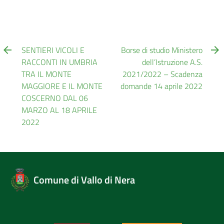
SENTIERI VICOLI E
Borse di studio Ministero
RACCONTI IN UMBRIA
dell’Istruzione A.S.
TRA IL MONTE
2021/2022 – Scadenza
MAGGIORE E IL MONTE
domande 14 aprile 2022
COSCERNO DAL 06
MARZO AL 18 APRILE
2022
Comune di Vallo di Nera