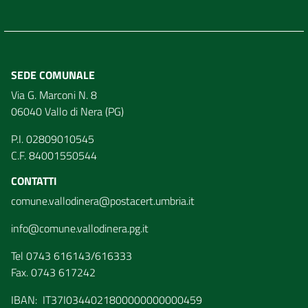
SEDE COMUNALE
Via G. Marconi N. 8
06040 Vallo di Nera (PG)
P.I. 02809010545
C.F. 84001550544
CONTATTI
comune.vallodinera@postacert.umbria.it
info@comune.vallodinera.pg.it
Tel 0743 616143/616333
Fax. 0743 617242
IBAN: IT37I0344021800000000000459