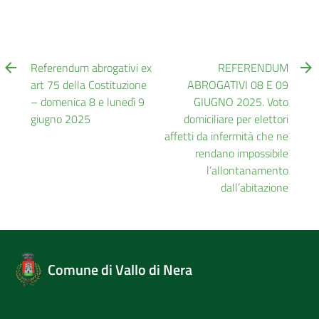
Referendum abrogativi ex
REFERENDUM
art 75 della Costituzione
ABROGATIVI 08 E 09
– domenica 8 e lunedì 9
GIUGNO 2025. Voto
giugno 2025
domiciliare per elettori
affetti da infermità che ne
rendano impossibile
l’allontanamento
dall’abitazione
Comune di Vallo di Nera