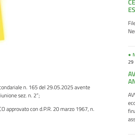
C
ES
Fil
Ne
N
29
A
A
ircondariale n. 165 del 29.05.2025 avente
AV
iunione sez. n. 2”;
eco
ICO approvato con d.P.R. 20 marzo 1967, n.
fin
as