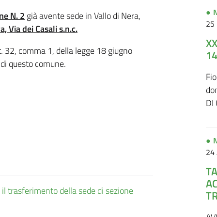
N
ne N. 2
già avente sede in Vallo di Nera,
25
a, Via dei Casali s.n.c.
XX
art. 32, comma 1, della legge 18 giugno
14
e di questo comune.
Fio
do
DI
N
24 
TA
A
 trasferimento della sede di sezione
T