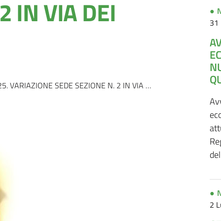
2 IN VIA DEI
N
31 
A
E
N
QU
ONE SEDE SEZIONE N. 2 IN VIA DEI CASALI S.N.C.
Avv
ec
att
Re
del
N
2 L