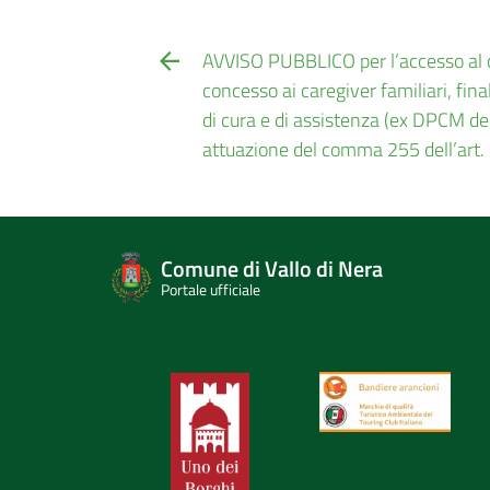
AVVISO PUBBLICO per l’accesso al 
concesso ai caregiver familiari, fina
di cura e di assistenza (ex DPCM d
attuazione del comma 255 dell’art.
Comune di Vallo di Nera
Portale ufficiale