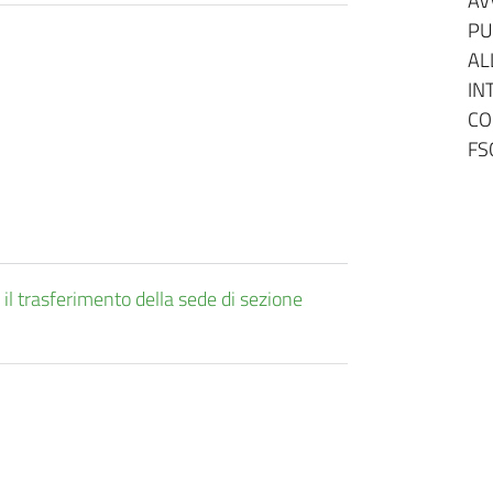
AV
PU
AL
IN
CO
FS
 trasferimento della sede di sezione