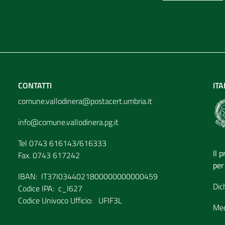
CONTATTI
ITA
comune.vallodinera@postacert.umbria.it
info@comune.vallodinera.pg.it
Tel 0743 616143/616333
Il 
Fax. 0743 617242
per
IBAN: IT37I0344021800000000000459
Dic
Codice IPA: c_l627
Codice Univoco Ufficio: UFIF3L
Mec