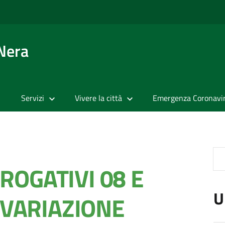
 Nera
Servizi
Vivere la città
Emergenza Coronavi
OGATIVI 08 E
U
 VARIAZIONE