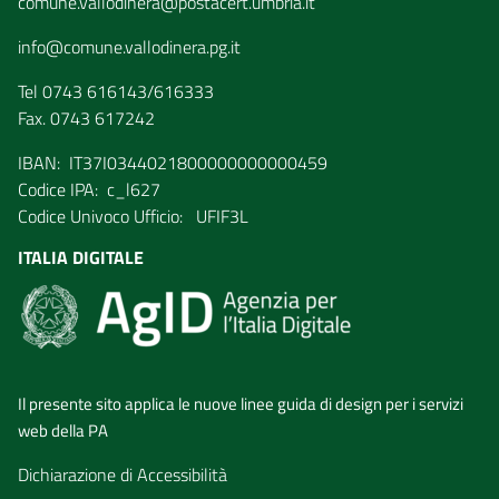
comune.vallodinera@postacert.umbria.it
info@comune.vallodinera.pg.it
Tel 0743 616143/616333
Fax. 0743 617242
IBAN: IT37I0344021800000000000459
Codice IPA: c_l627
Codice Univoco Ufficio: UFIF3L
ITALIA DIGITALE
Il presente sito applica le nuove linee guida di design per i servizi
web della PA
Dichiarazione di Accessibilità